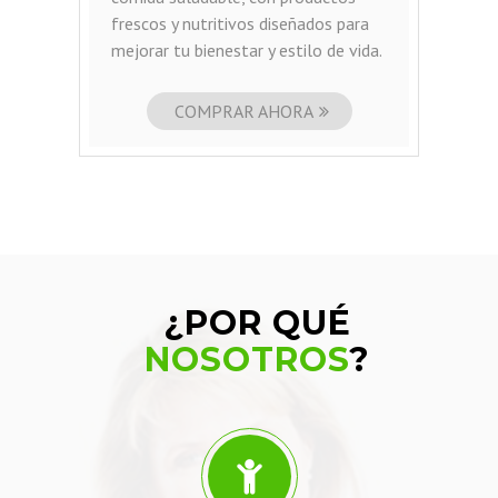
frescos y nutritivos diseñados para
s
mejorar tu bienestar y estilo de vida.
m
b
COMPRAR AHORA
¿POR QUÉ
NOSOTROS
?