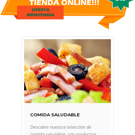
COMIDA SALUDABLE
V
Descubre nuestra selección de
E
comida saludable, con productos
f